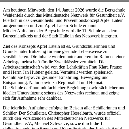
Am heutigen Mittwoch, den 14. Januar 2026 wurde die Bergschule
Weißenfels durch das Mitteldeutsche Netzwerk für Gesundheit e.V.
feierlich in das Gesundheits- und Präventionskonzept Apfel-Latein
aufgenommen und zur Apfel-Latein-Schule ernannt.
Mit der Aufnahme der Bergschule wird die 11. Schule aus dem
Burgenlandkreis und der Stadt Halle in das Netzwerk integriert.
Ziel des Konzepts Apfel-Latein ist es, Grundschülerinnen und
Grundschüler frühzeitig für eine gesunde Lebensweise zu
sensibilisieren. Die Inhalte werden unter anderem im Rahmen einer
Arbeitsgemeinschaft für die Zweitklässler vermittelt. Die
Arbeitsgemeinschaft wird von den Lehrkräften Frau Klara Prause
und Herrn Jan Hübner geleitet. Vermittelt werden spielerisch
Kenntnisse bspw. zu gesunder Ernährung, Bewegung und
Entspannung, Natur sowie zu Regionalität und Heimat.
Die Schule darf nun mit fachlicher Begleitung sowie sächlicher und
ideeller Unterstützung seitens des Netzwerks rechnen und zeigte
sich für Aufnahme sehr dankbar.
Die feierliche Aufnahme erfolgte im Beisein aller Schülerinnen und
Schüler. Der Schulleiter, Christopher Hesselbarth, wurde offiziell
durch den Vorsitzenden des Mitteldeutschen Netzwerks für
Gesundheit e.V., Michael Schwarze, sowie durch die 1.
stellvertretende Vorsitzende und Koordinatorin des Projekts Apfel-