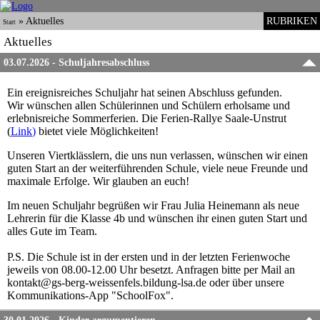
»
Aktuelles
RUBRIKEN
Start
Aktuelles
03.07.2026 - Schuljahresabschluss
Ein ereignisreiches Schuljahr hat seinen Abschluss gefunden.
Wir wünschen allen Schülerinnen und Schülern erholsame und
erlebnisreiche Sommerferien. Die Ferien-Rallye Saale-Unstrut
(
Link
)
bietet viele Möglichkeiten!
Unseren Viertklässlern, die uns nun verlassen, wünschen wir einen
guten Start an der weiterführenden Schule, viele neue Freunde und
maximale Erfolge. Wir glauben an euch!
Im neuen Schuljahr begrüßen wir Frau Julia Heinemann als neue
Lehrerin für die Klasse 4b und wünschen ihr einen guten Start und
alles Gute im Team.
P.S. Die Schule ist in der ersten und in der letzten Ferienwoche
jeweils von 08.00-12.00 Uhr besetzt. Anfragen bitte per Mail an
kontakt@gs-berg-weissenfels.bildung-lsa.de oder über unsere
Kommunikations-App "SchoolFox".