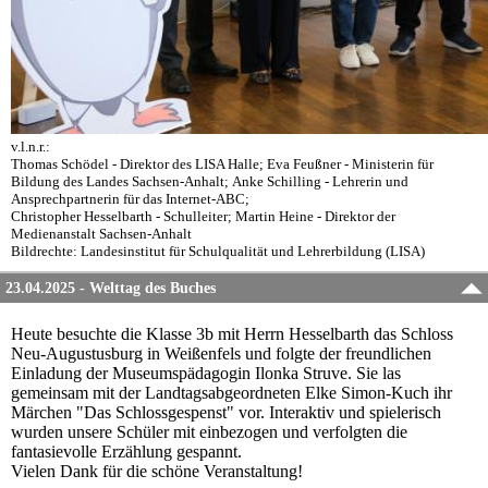
v.l.n.r.:
Thomas Schödel - Direktor des LISA Halle; Eva Feußner - Ministerin für
Bildung des Landes Sachsen-Anhalt;
Anke Schilling - Lehrerin und
Ansprechpartnerin für das Internet-ABC;
Christopher Hesselbarth - Schulleiter;
Martin Heine - Direktor der
Medienanstalt Sachsen-Anhalt
Bildrechte: Landesinstitut für Schulqualität und Lehrerbildung (LISA)
23.04.2025 - Welttag des Buches
Heute besuchte die Klasse 3b mit Herrn Hesselbarth das Schloss
Neu-Augustusburg in Weißenfels und folgte der freundlichen
Einladung der Museumspädagogin Ilonka Struve. Sie las
gemeinsam mit der Landtagsabgeordneten Elke Simon-Kuch ihr
Märchen "Das Schlossgespenst" vor. Interaktiv und spielerisch
wurden unsere Schüler mit einbezogen und verfolgten die
fantasievolle Erzählung gespannt.
Vielen Dank für die schöne Veranstaltung!